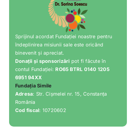
Shop
Tratamente naturale
Sprijinul acordat Fundației noastre pentru
Iubim fructele
îndeplinirea misiunii sale este oricând
binevenit și apreciat.
Donații și sponsorizări
pot fi făcute în
contul Fundației:
RO65 BTRL 0140 1205
6951 94XX
Fundația Simile
Adresa
: Str. Cișmelei nr. 15, Constanța
România
Cod fiscal
: 10720602