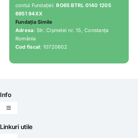
contul Fundației:
RO65 BTRL 0140 1205
6951 94XX
Fundația Simile
Adresa
: Str. Cișmelei nr. 15, Constanța
România
Cod fiscal
: 10720602
Info
Toggle
Navigation
Articole
Linkuri utile