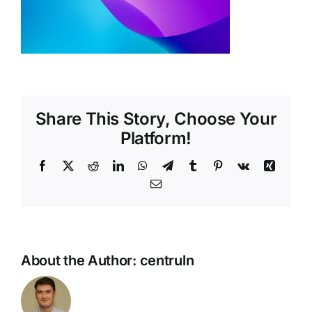
Shop
Tratamente naturale
Iubim fructele
Share This Story, Choose Your
Platform!
Facebook
X
Reddit
LinkedIn
WhatsApp
Telegram
Tumblr
Pinterest
Vk
Xing
Email
About the Author:
centruln