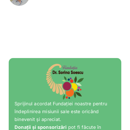
Sprijinul acordat Fundației noastre pentru
îndeplinirea misiunii sale este oricând
binevenit și apreciat.
Donații și sponsorizări
pot fi făcute în