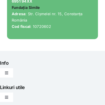
6951 94XX
Fundația Simile
Adresa
: Str. Cișmelei nr. 15, Constanța
România
Cod fiscal
: 10720602
Info
Toggle
Navigation
Articole
Linkuri utile
Toggle
Evenimente
Navigation