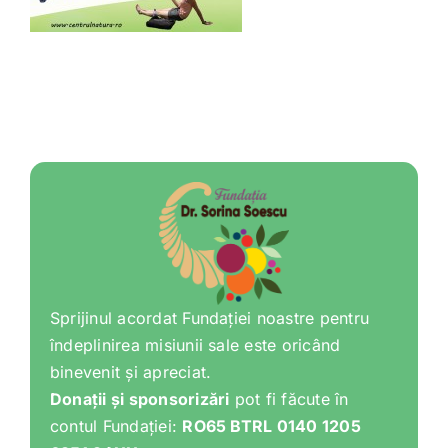
Shop
Tratamente naturale
Iubim fructele
Sprijinul acordat Fundației noastre pentru
îndeplinirea misiunii sale este oricând
binevenit și apreciat.
Donații și sponsorizări
pot fi făcute în
contul Fundației:
RO65 BTRL 0140 1205