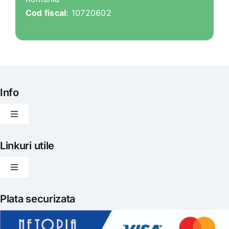
Cod fiscal
: 10720602
Info
Toggle
Navigation
Articole
Linkuri utile
Toggle
Evenimente
Navigation
Politica de livrare
Plata securizata
Gatit creativ
Politica de retur