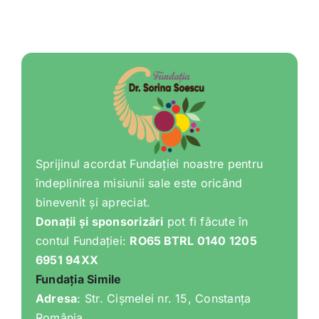
Shop
Tratamente naturale
Iubim fructele
Sprijinul acordat Fundației noastre pentru
îndeplinirea misiunii sale este oricând
binevenit și apreciat.
Donații și sponsorizări
pot fi făcute în
contul Fundației:
RO65 BTRL 0140 1205
6951 94XX
Fundația Simile
Adresa
: Str. Cișmelei nr. 15, Constanța
România