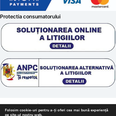
Iubim fructele
Protectia consumatorului
Prelucrarea datelor
Scoala „Sanatate 5D”
Termeni si conditii
Tratamente naturale
Politica cookie
© 2011 – [year] Fundatia Simile. Toate drepturile
Folosim cookie-uri pentru a-ți oferi cea mai bună experiență
rezervate.
pe site-ul nostru web.