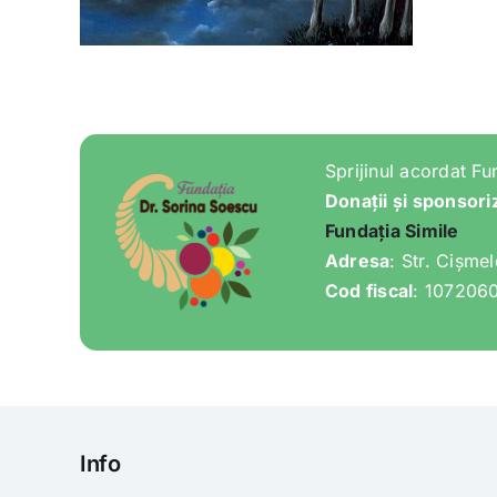
Sprijinul acordat Fu
Donații și sponsori
Fundația Simile
Adresa
: Str. Cișme
Cod fiscal
: 107206
Info