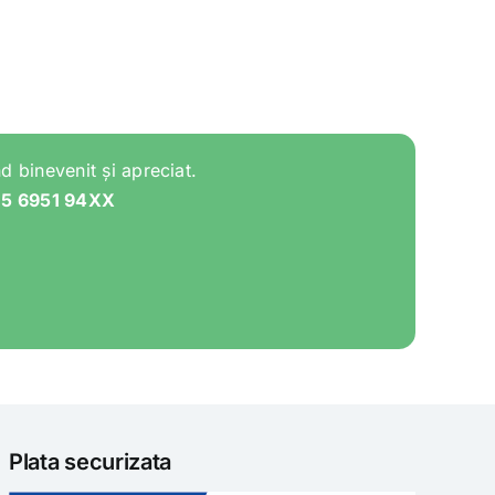
d binevenit și apreciat.
05 6951 94XX
Plata securizata