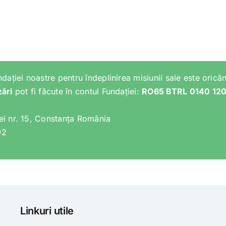
ndației noastre pentru îndeplinirea misiunii sale este oricân
zări
pot fi făcute în contul Fundației:
RO65 BTRL 0140 12
lei nr. 15, Constanța România
02
Linkuri utile