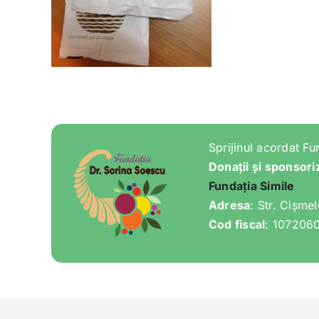
Sprijinul acordat Fu
Donații și sponsori
Fundația Simile
Adresa
: Str. Cișme
Cod fiscal
: 107206