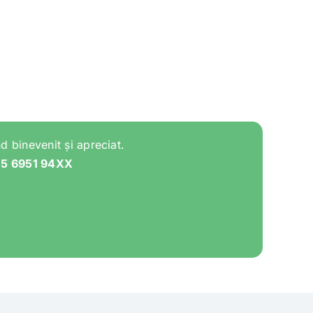
d binevenit și apreciat.
05 6951 94XX