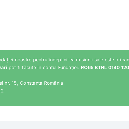
ndației noastre pentru îndeplinirea misiunii sale este oricân
zări
pot fi făcute în contul Fundației:
RO65 BTRL 0140 12
lei nr. 15, Constanța România
02