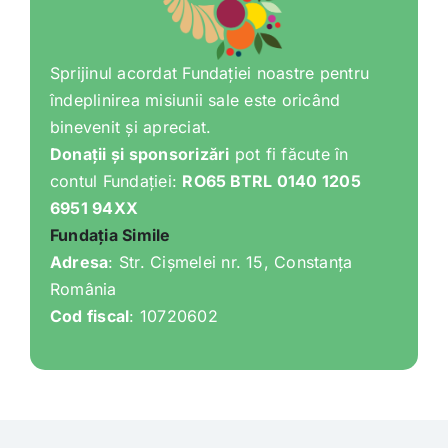
Shop
Tratamente naturale
Sprijinul acordat Fundației noastre pentru
îndeplinirea misiunii sale este oricând
binevenit și apreciat.
Iubim fructele
Donații și sponsorizări
pot fi făcute în
contul Fundației:
RO65 BTRL 0140 1205
6951 94XX
Fundația Simile
Adresa
: Str. Cișmelei nr. 15, Constanța
România
Cod fiscal
: 10720602