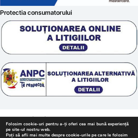
Iubim fructele
Protectia consumatorului
Prelucrarea datelor
Scoala „Sanatate 5D”
Termeni si conditii
Tratamente naturale
Politica cookie
© 2011 – [year] Fundatia Simile. Toate drepturile
Folosim cookie-uri pentru a-ți oferi cea mai bună experiență
rezervate.
pe site-ul nostru web.
Poți să afli mai multe despre cookie-urile pe care le folosim