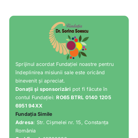
Sprijinul acordat Fundației noastre pentru
îndeplinirea misiunii sale este oricând
binevenit și apreciat.
Donații și sponsorizări
pot fi făcute în
contul Fundației:
RO65 BTRL 0140 1205
6951 94XX
Fundația Simile
Adresa
: Str. Cișmelei nr. 15, Constanța
România