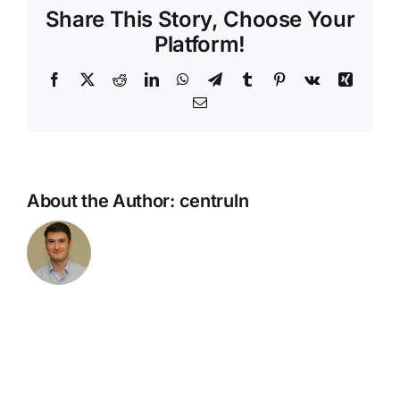
Share This Story, Choose Your
Platform!
Facebook
X
Reddit
LinkedIn
WhatsApp
Telegram
Tumblr
Pinterest
Vk
Xing
Email
About the Author:
centruln