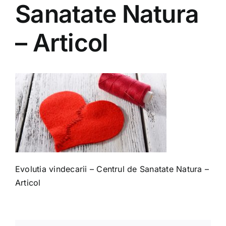
Shop
Sanatate Natura
– Articol
Tratamente naturale
Iubim fructele
Evolutia vindecarii – Centrul de Sanatate Natura –
Articol