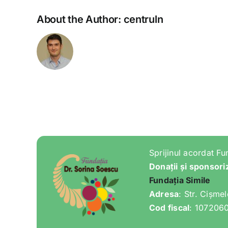
About the Author:
centruln
Sprijinul acordat Fu
Donații și sponsori
Fundația Simile
Adresa
: Str. Cișme
Cod fiscal
: 107206