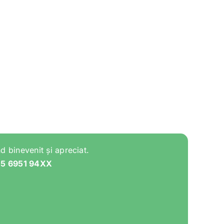
d binevenit și apreciat.
05 6951 94XX