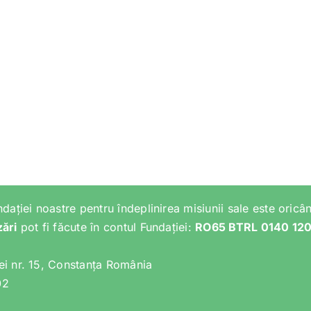
ndației noastre pentru îndeplinirea misiunii sale este oricân
zări
pot fi făcute în contul Fundației:
RO65 BTRL 0140 12
lei nr. 15, Constanța România
02