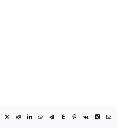
Facebook
X
Reddit
LinkedIn
WhatsApp
Telegram
Tumblr
Pinterest
Vk
Xing
Email