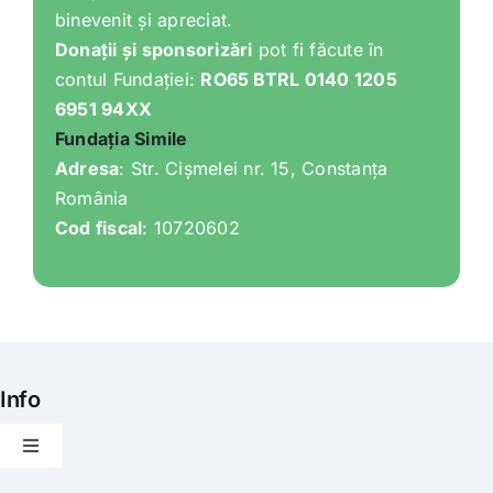
binevenit și apreciat.
Donații și sponsorizări
pot fi făcute în
contul Fundației:
RO65 BTRL 0140 1205
6951 94XX
Fundația Simile
Adresa
: Str. Cișmelei nr. 15, Constanța
România
Cod fiscal
: 10720602
Info
Toggle
Navigation