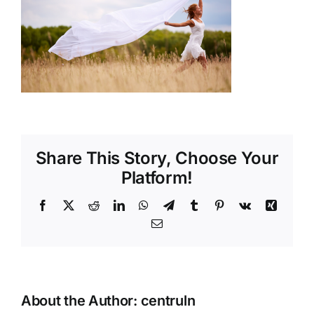
Shop
Tratamente naturale
Iubim fructele
Share This Story, Choose Your
Platform!
Facebook
X
Reddit
LinkedIn
WhatsApp
Telegram
Tumblr
Pinterest
Vk
Xing
Email
About the Author:
centruln