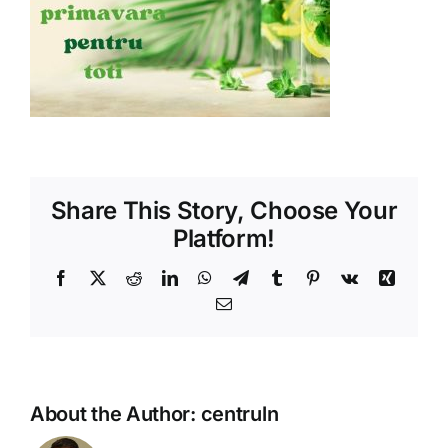
Shop
Tratamente naturale
Iubim fructele
Share This Story, Choose Your
Platform!
Facebook
X
Reddit
LinkedIn
WhatsApp
Telegram
Tumblr
Pinterest
Vk
Xing
Email
About the Author:
centruln