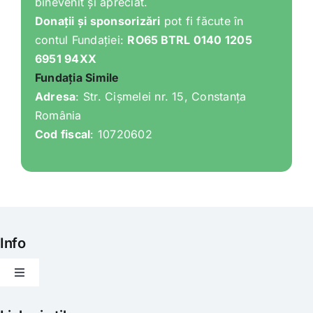
binevenit și apreciat.
Donații și sponsorizări
pot fi făcute în
contul Fundației:
RO65 BTRL 0140 1205
6951 94XX
Fundația Simile
Adresa
: Str. Cișmelei nr. 15, Constanța
România
Cod fiscal
: 10720602
Info
Toggle
Navigation
Articole