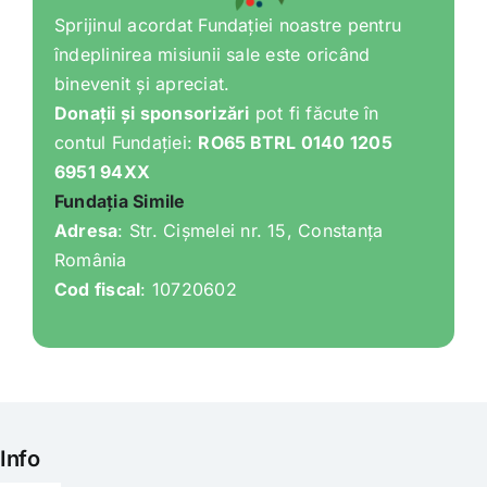
Sprijinul acordat Fundației noastre pentru
îndeplinirea misiunii sale este oricând
binevenit și apreciat.
Donații și sponsorizări
pot fi făcute în
contul Fundației:
RO65 BTRL 0140 1205
6951 94XX
Fundația Simile
Adresa
: Str. Cișmelei nr. 15, Constanța
România
Cod fiscal
: 10720602
Info