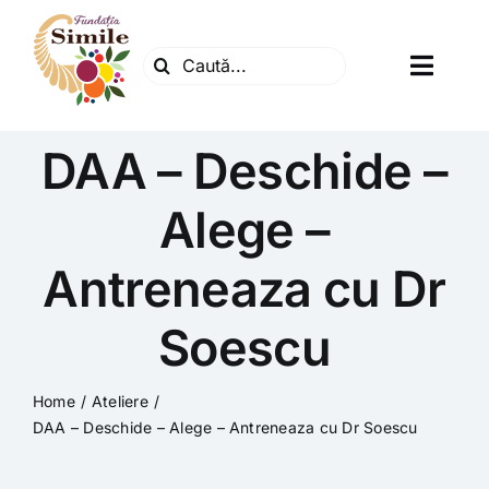
Skip
to
Search
content
Toggl
for:
Navig
Fundatia
DAA – Deschide –
Centrul natura
Alege –
Antreneaza cu Dr
Articole
Soescu
Dr. Soescu
Home
Ateliere
Evenimente
DAA – Deschide – Alege – Antreneaza cu Dr Soescu