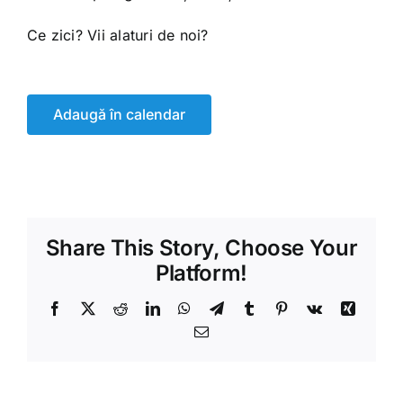
Ce zici? Vii alaturi de noi?
Adaugă în calendar
Share This Story, Choose Your
Platform!
Facebook
X
Reddit
LinkedIn
WhatsApp
Telegram
Tumblr
Pinterest
Vk
Xing
Email