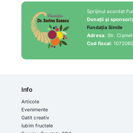
Sprijinul acordat Fu
Donații și sponsori
Fundația Simile
Adresa
: Str. Cișme
Cod fiscal
: 107206
Info
Articole
Evenimente
Gatit creativ
Iubim fructele