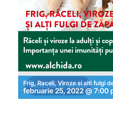
Frig, Raceli, Viroze si alti fulg
februarie 25, 2022 @ 7:00