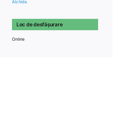
Alchida
Loc de desfășurare
Online