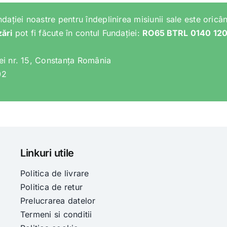
ndației noastre pentru îndeplinirea misiunii sale este oricân
zări
pot fi făcute în contul Fundației:
RO65 BTRL 0140 12
lei nr. 15, Constanța România
02
Linkuri utile
Politica de livrare
Politica de retur
Prelucrarea datelor
Termeni si conditii