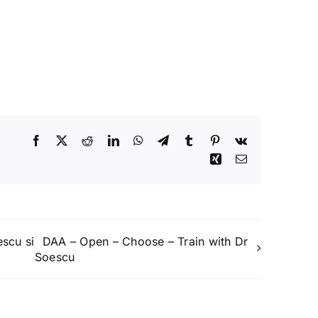
Facebook
X
Reddit
LinkedIn
WhatsApp
Telegram
Tumblr
Pinterest
Vk
Xing
Email
escu si
DAA – Open – Choose – Train with Dr
Soescu