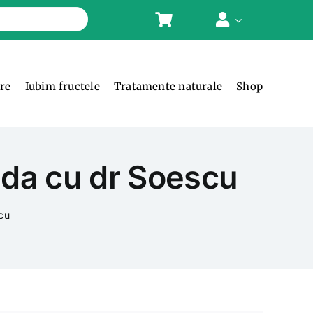
ere
Iubim fructele
Tratamente naturale
Shop
apada cu dr Soescu
scu