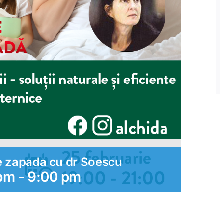
i de zapada cu dr Soescu
 pm
-
9:00 pm