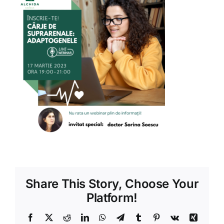
Shop
Tratamente naturale
Iubim fructele
Share This Story, Choose Your
Platform!
Facebook
X
Reddit
LinkedIn
WhatsApp
Telegram
Tumblr
Pinterest
Vk
Xing