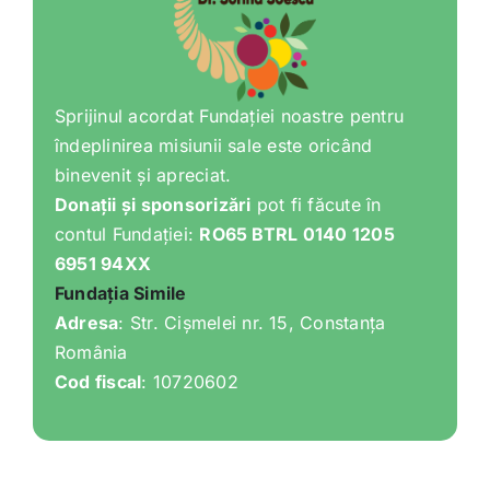
Sprijinul acordat Fundației noastre pentru
îndeplinirea misiunii sale este oricând
binevenit și apreciat.
Donații și sponsorizări
pot fi făcute în
contul Fundației:
RO65 BTRL 0140 1205
6951 94XX
Fundația Simile
Adresa
: Str. Cișmelei nr. 15, Constanța
România
Cod fiscal
: 10720602