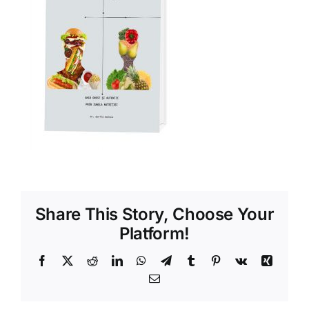
Shop
Tratamente naturale
Iubim fructele
Share This Story, Choose Your
Platform!
Facebook
X
Reddit
LinkedIn
WhatsApp
Telegram
Tumblr
Pinterest
Vk
Xing
Email