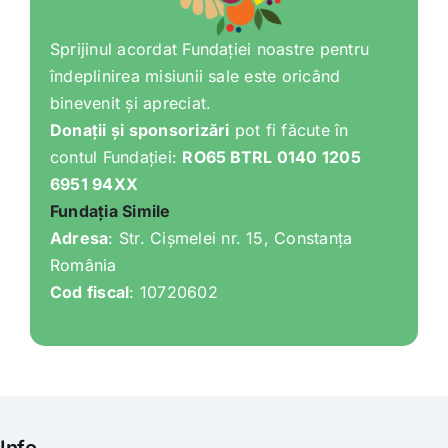
Sprijinul acordat Fundației noastre pentru
îndeplinirea misiunii sale este oricând
binevenit și apreciat.
Donații și sponsorizări
pot fi făcute în
contul Fundației:
RO65 BTRL 0140 1205
6951 94XX
Fundația Simile
Adresa
: Str. Cișmelei nr. 15, Constanța
România
Cod fiscal
: 10720602
Info