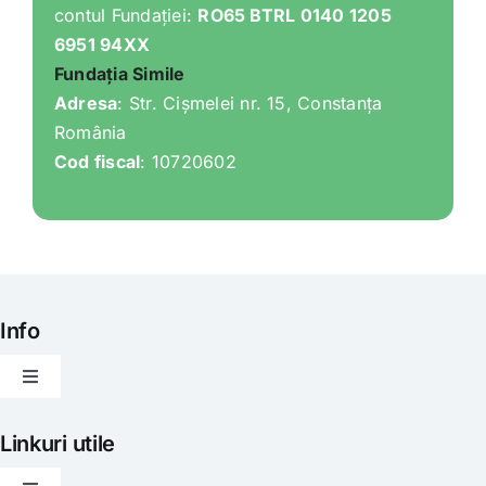
contul Fundației:
RO65 BTRL 0140 1205
6951 94XX
Fundația Simile
Adresa
: Str. Cișmelei nr. 15, Constanța
România
Cod fiscal
: 10720602
Info
Toggle
Navigation
Articole
Linkuri utile