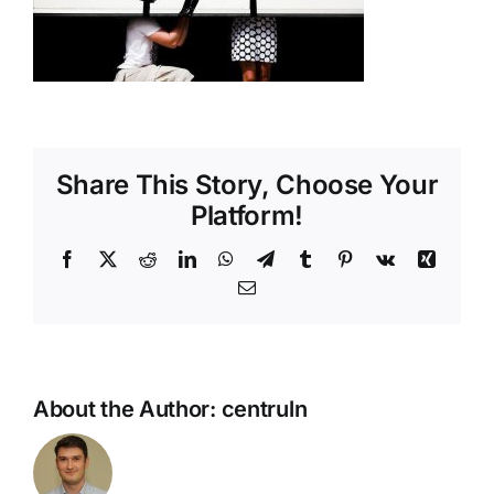
Shop
Tratamente naturale
Iubim fructele
Share This Story, Choose Your
Platform!
Facebook
X
Reddit
LinkedIn
WhatsApp
Telegram
Tumblr
Pinterest
Vk
Xing
Email
About the Author:
centruln