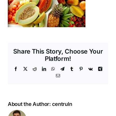
Shop
Tratamente naturale
Iubim fructele
Share This Story, Choose Your
Platform!
Facebook
X
Reddit
LinkedIn
WhatsApp
Telegram
Tumblr
Pinterest
Vk
Xing
Email
About the Author:
centruln