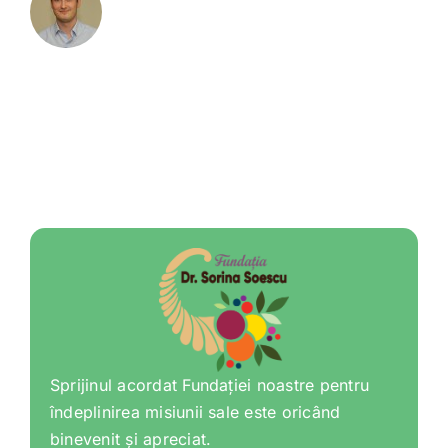
Sprijinul acordat Fundației noastre pentru
îndeplinirea misiunii sale este oricând
binevenit și apreciat.