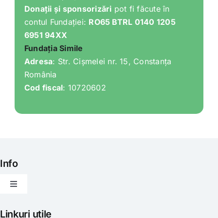
Donații și sponsorizări
pot fi făcute în
contul Fundației:
RO65 BTRL 0140 1205
6951 94XX
Fundația Simile
Adresa
: Str. Cișmelei nr. 15, Constanța
România
Cod fiscal
: 10720602
Info
Toggle
Navigation
Articole
Linkuri utile