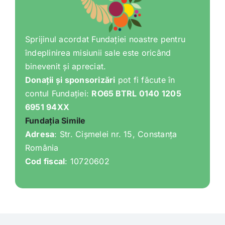
Sprijinul acordat Fundației noastre pentru
îndeplinirea misiunii sale este oricând
binevenit și apreciat.
Donații și sponsorizări
pot fi făcute în
contul Fundației:
RO65 BTRL 0140 1205
6951 94XX
Fundația Simile
Adresa
: Str. Cișmelei nr. 15, Constanța
România
Cod fiscal
: 10720602