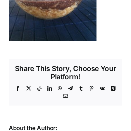
Shop
Tratamente naturale
Iubim fructele
Share This Story, Choose Your
Platform!
Facebook
X
Reddit
LinkedIn
WhatsApp
Telegram
Tumblr
Pinterest
Vk
Xing
Email
About the Author: