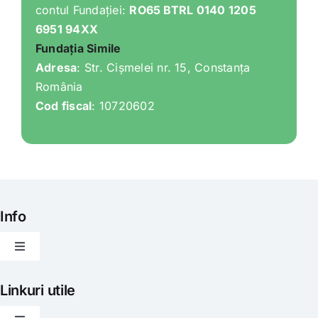
contul Fundației:
RO65 BTRL 0140 1205
6951 94XX
Fundația Simile
Adresa
: Str. Cișmelei nr. 15, Constanța
România
Cod fiscal
: 10720602
Info
Toggle
Navigation
Articole
Linkuri utile