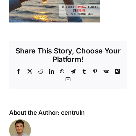
Shop
Tratamente naturale
Iubim fructele
Share This Story, Choose Your
Platform!
Facebook
X
Reddit
LinkedIn
WhatsApp
Telegram
Tumblr
Pinterest
Vk
Xing
Email
About the Author:
centruln