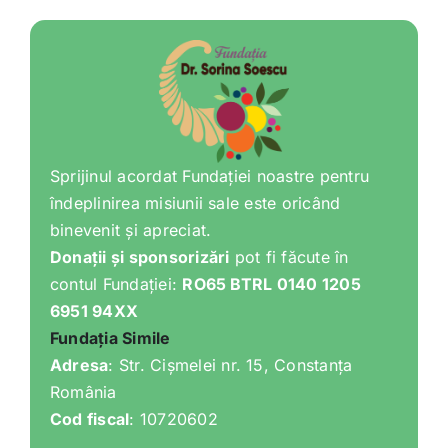
Shop
Tratamente naturale
Iubim fructele
Sprijinul acordat Fundației noastre pentru
îndeplinirea misiunii sale este oricând
binevenit și apreciat.
Donații și sponsorizări
pot fi făcute în
contul Fundației:
RO65 BTRL 0140 1205
6951 94XX
Fundația Simile
Adresa
: Str. Cișmelei nr. 15, Constanța
România
Cod fiscal
: 10720602