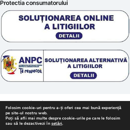
Protectia consumatorului
Prelucrarea datelor
Scoala „Sanatate 5D”
Termeni si conditii
Tratamente naturale
Politica cookie
© 2011 – [year] Fundatia Simile. Toate drepturile
Folosim cookie-uri pentru a-ți oferi cea mai bună experiență
rezervate.
pe site-ul nostru web.
Poți să afli mai multe despre cookie-urile pe care le folosim
sau să le dezactivezi în
setări
.
Realizat cu
de
WebMediaTechnology
–