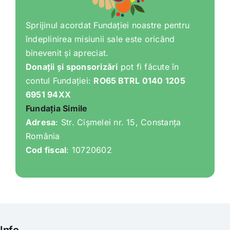
Sprijinul acordat Fundației noastre pentru
îndeplinirea misiunii sale este oricând
binevenit și apreciat.
Donații și sponsorizări
pot fi făcute în
contul Fundației:
RO65 BTRL 0140 1205
6951 94XX
Fundația Simile
Adresa
: Str. Cișmelei nr. 15, Constanța
România
Cod fiscal
: 10720602
Info