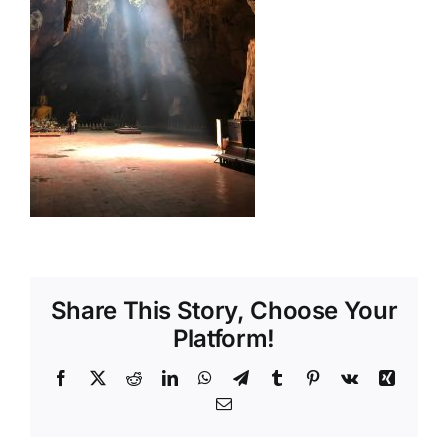
Shop
Tratamente naturale
Iubim fructele
Share This Story, Choose Your
Platform!
Facebook
X
Reddit
LinkedIn
WhatsApp
Telegram
Tumblr
Pinterest
Vk
Xing
Email