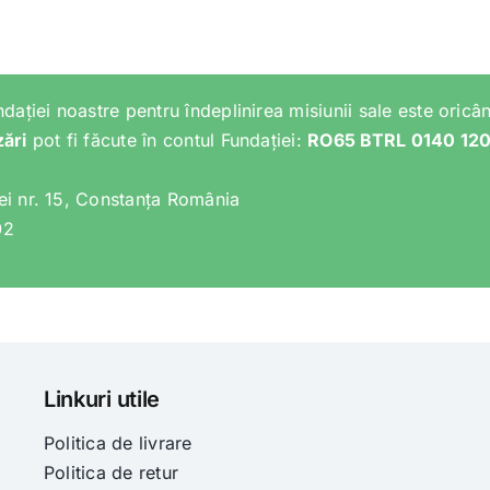
ndației noastre pentru îndeplinirea misiunii sale este oricân
zări
pot fi făcute în contul Fundației:
RO65 BTRL 0140 12
lei nr. 15, Constanța România
02
Linkuri utile
Politica de livrare
Politica de retur