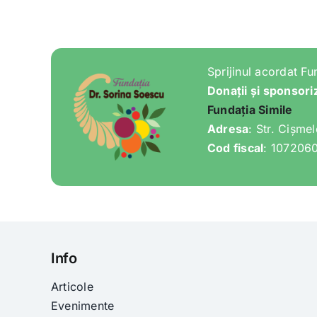
Sprijinul acordat Fu
Donații și sponsori
Fundația Simile
Adresa
: Str. Cișme
Cod fiscal
: 107206
Info
Articole
Evenimente