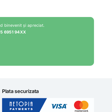
d binevenit și apreciat.
05 6951 94XX
Plata securizata