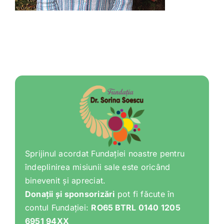
Shop
Tratamente naturale
Iubim fructele
Sprijinul acordat Fundației noastre pentru
îndeplinirea misiunii sale este oricând
binevenit și apreciat.
Donații și sponsorizări
pot fi făcute în
contul Fundației:
RO65 BTRL 0140 1205
6951 94XX