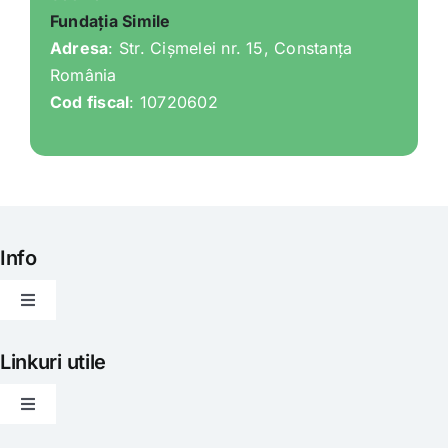
Fundația Simile
Adresa
: Str. Cișmelei nr. 15, Constanța
România
Cod fiscal
: 10720602
Info
Toggle
Navigation
Articole
Linkuri utile
Toggle
Evenimente
Navigation