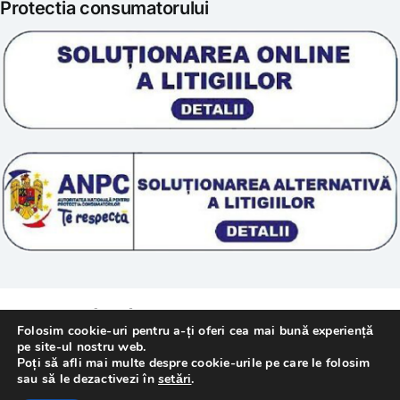
Protectia consumatorului
Prelucrarea datelor
Scoala „Sanatate 5D”
Termeni si conditii
Tratamente naturale
Politica cookie
© 2011 – [year] Fundatia Simile. Toate drepturile
Folosim cookie-uri pentru a-ți oferi cea mai bună experiență
rezervate.
pe site-ul nostru web.
Poți să afli mai multe despre cookie-urile pe care le folosim
sau să le dezactivezi în
setări
.
Realizat cu
de
WebMediaTechnology
–