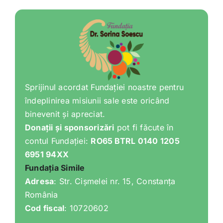
Shop
Tratamente naturale
Iubim fructele
Sprijinul acordat Fundației noastre pentru
îndeplinirea misiunii sale este oricând
binevenit și apreciat.
Donații și sponsorizări
pot fi făcute în
contul Fundației:
RO65 BTRL 0140 1205
6951 94XX
Fundația Simile
Adresa
: Str. Cișmelei nr. 15, Constanța
România
Cod fiscal
: 10720602