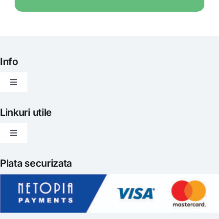
Info
Toggle
Navigation
Articole
Linkuri utile
Toggle
Evenimente
Navigation
Politica de livrare
Plata securizata
Gatit creativ
Politica de retur
Iubim fructele