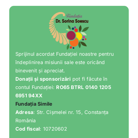
Shop
Tratamente naturale
Iubim fructele
Sprijinul acordat Fundației noastre pentru
îndeplinirea misiunii sale este oricând
binevenit și apreciat.
Donații și sponsorizări
pot fi făcute în
contul Fundației:
RO65 BTRL 0140 1205
6951 94XX
Fundația Simile
Adresa
: Str. Cișmelei nr. 15, Constanța
România
Cod fiscal
: 10720602