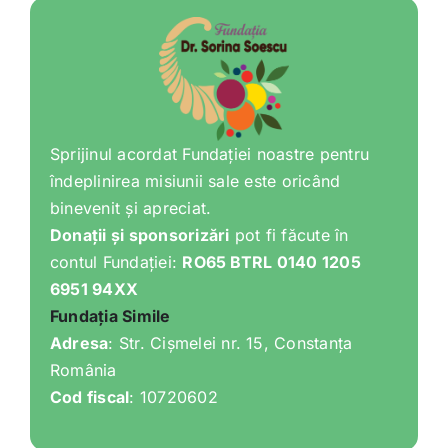
Sprijinul acordat Fundației noastre pentru
îndeplinirea misiunii sale este oricând
binevenit și apreciat.
Donații și sponsorizări
pot fi făcute în
contul Fundației:
RO65 BTRL 0140 1205
6951 94XX
Fundația Simile
Adresa
: Str. Cișmelei nr. 15, Constanța
România
Cod fiscal
: 10720602