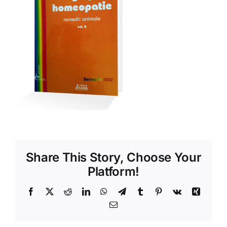
Shop
Tratamente naturale
Iubim fructele
Share This Story, Choose Your
Platform!
Facebook
X
Reddit
LinkedIn
WhatsApp
Telegram
Tumblr
Pinterest
Vk
Xing
Email