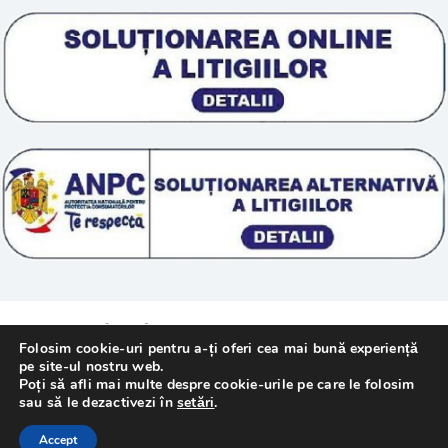
Scoala „Sanatate 5D”
Termeni si conditii
Tratamente naturale
Politica cookie
© 2011 – [year] Fundatia Simile. Toate drepturile
Folosim cookie-uri pentru a-ți oferi cea mai bună experiență
rezervate.
pe site-ul nostru web.
Poți să afli mai multe despre cookie-urile pe care le folosim
sau să le dezactivezi în
setări
.
Realizat cu
de
WebMediaTechnology
–
Accept
Webdesign Constanta