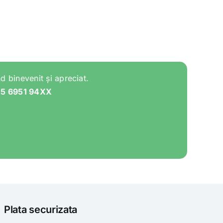
d binevenit și apreciat.
05 6951 94XX
Plata securizata