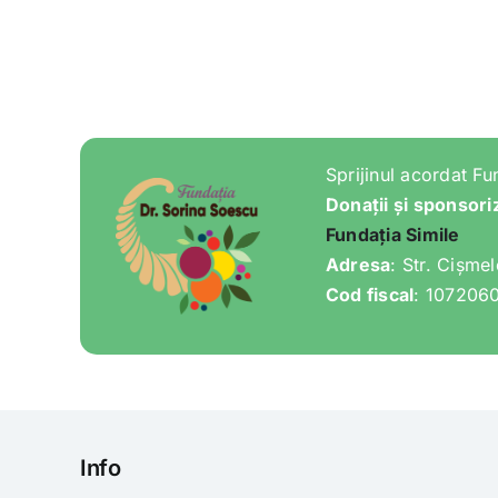
Sprijinul acordat Fu
Donații și sponsori
Fundația Simile
Adresa
: Str. Cișme
Cod fiscal
: 107206
Info