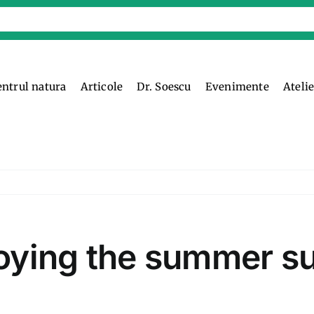
entrul natura
Articole
Dr. Soescu
Evenimente
Ateli
njoying the summer s