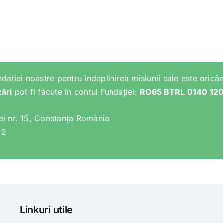
ndației noastre pentru îndeplinirea misiunii sale este oricân
zări
pot fi făcute în contul Fundației:
RO65 BTRL 0140 12
lei nr. 15, Constanța România
02
Linkuri utile