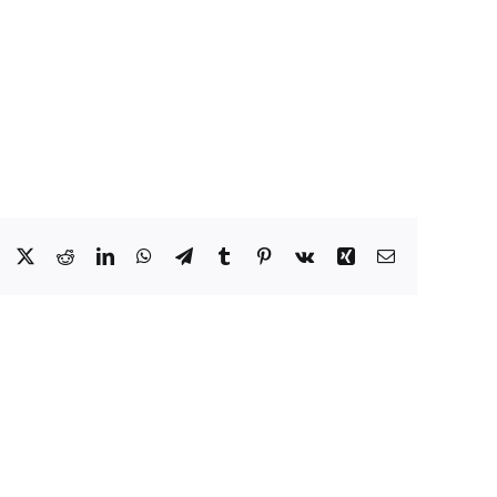
Facebook
X
Reddit
LinkedIn
WhatsApp
Telegram
Tumblr
Pinterest
Vk
Xing
Email