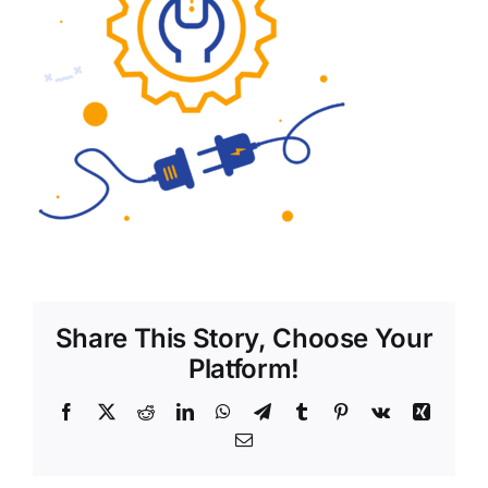
Shop
Tratamente naturale
Iubim fructele
Share This Story, Choose Your
Platform!
Facebook
X
Reddit
LinkedIn
WhatsApp
Telegram
Tumblr
Pinterest
Vk
Xing
Email