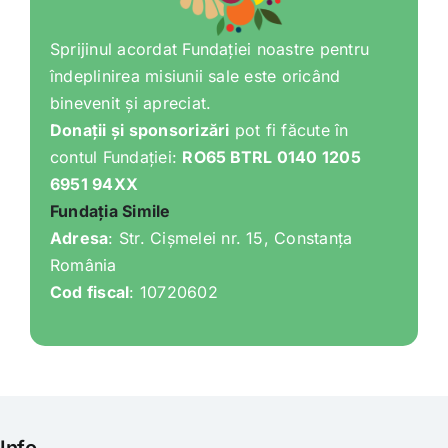
Sprijinul acordat Fundației noastre pentru
îndeplinirea misiunii sale este oricând
binevenit și apreciat.
Donații și sponsorizări
pot fi făcute în
contul Fundației:
RO65 BTRL 0140 1205
6951 94XX
Fundația Simile
Adresa
: Str. Cișmelei nr. 15, Constanța
România
Cod fiscal
: 10720602
Info