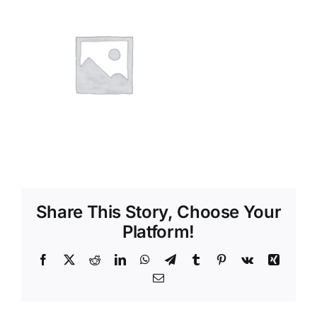
Shop
Tratamente naturale
Iubim fructele
Share This Story, Choose Your
Platform!
Facebook
X
Reddit
LinkedIn
WhatsApp
Telegram
Tumblr
Pinterest
Vk
Xing
Email