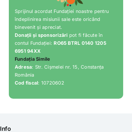
Sprijinul acordat Fundației noastre pentru
îndeplinirea misiunii sale este oricând
binevenit și apreciat.
Donații și sponsorizări
pot fi făcute în
contul Fundației:
RO65 BTRL 0140 1205
6951 94XX
Fundația Simile
Adresa
: Str. Cișmelei nr. 15, Constanța
România
Cod fiscal
: 10720602
Info