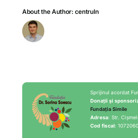
About the Author:
centruln
Sprijinul acordat Fu
Donații și sponsori
Fundația Simile
Adresa
: Str. Cișme
Cod fiscal
: 107206