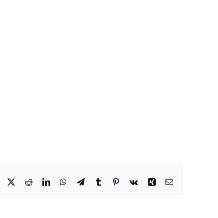
Facebook
X
Reddit
LinkedIn
WhatsApp
Telegram
Tumblr
Pinterest
Vk
Xing
Email