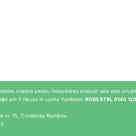
ndației noastre pentru îndeplinirea misiunii sale este oricân
zări
pot fi făcute în contul Fundației:
RO65 BTRL 0140 12
lei nr. 15, Constanța România
02