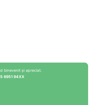
d binevenit și apreciat.
05 6951 94XX