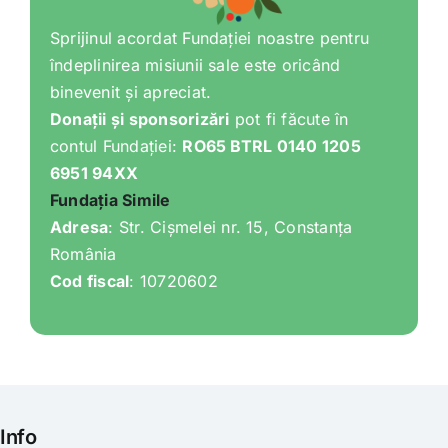
Sprijinul acordat Fundației noastre pentru
îndeplinirea misiunii sale este oricând
binevenit și apreciat.
Donații și sponsorizări
pot fi făcute în
contul Fundației:
RO65 BTRL 0140 1205
6951 94XX
Fundația Simile
Adresa
: Str. Cișmelei nr. 15, Constanța
România
Cod fiscal
: 10720602
Info