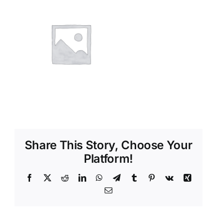
Shop
Tratamente naturale
Iubim fructele
Share This Story, Choose Your
Platform!
Facebook
X
Reddit
LinkedIn
WhatsApp
Telegram
Tumblr
Pinterest
Vk
Xing
Email