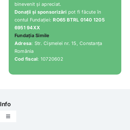
binevenit și apreciat.
Donații și sponsorizări
pot fi făcute în
contul Fundației:
RO65 BTRL 0140 1205
6951 94XX
Fundația Simile
Adresa
: Str. Cișmelei nr. 15, Constanța
România
Cod fiscal
: 10720602
Info
Toggle
Navigation