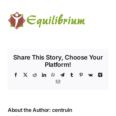
Shop
Tratamente naturale
Iubim fructele
Share This Story, Choose Your
Platform!
Facebook
X
Reddit
LinkedIn
WhatsApp
Telegram
Tumblr
Pinterest
Vk
Xing
Email
About the Author:
centruln