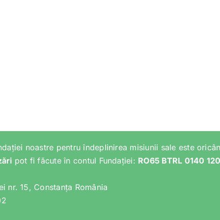
ndației noastre pentru îndeplinirea misiunii sale este oricân
zări
pot fi făcute în contul Fundației:
RO65 BTRL 0140 12
lei nr. 15, Constanța România
02