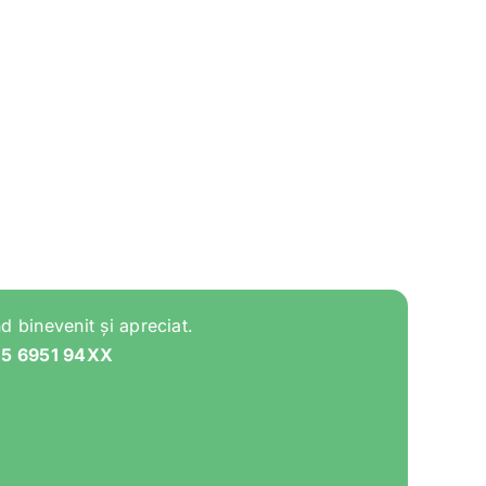
d binevenit și apreciat.
05 6951 94XX