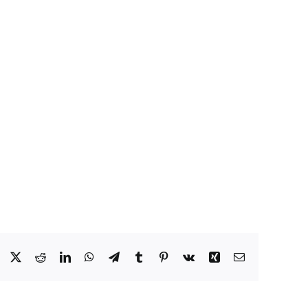
Facebook
X
Reddit
LinkedIn
WhatsApp
Telegram
Tumblr
Pinterest
Vk
Xing
Email