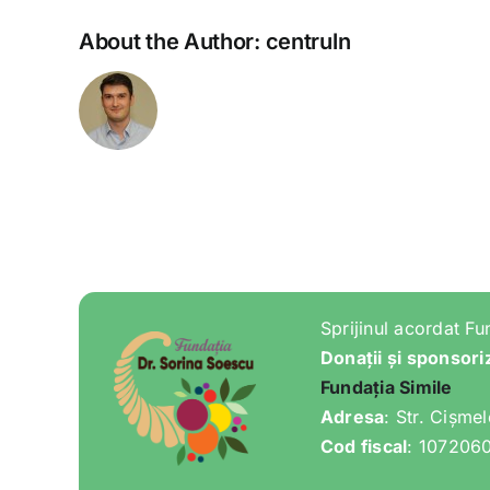
About the Author:
centruln
Sprijinul acordat Fu
Donații și sponsori
Fundația Simile
Adresa
: Str. Cișme
Cod fiscal
: 107206