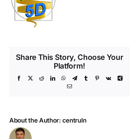
Shop
Tratamente naturale
Iubim fructele
Share This Story, Choose Your
Platform!
Facebook
X
Reddit
LinkedIn
WhatsApp
Telegram
Tumblr
Pinterest
Vk
Xing
Email
About the Author:
centruln