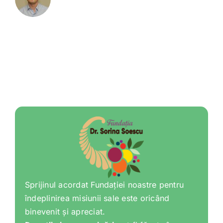
Sprijinul acordat Fundației noastre pentru
îndeplinirea misiunii sale este oricând
binevenit și apreciat.