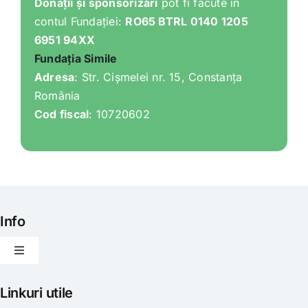
Donații și sponsorizări
pot fi făcute în
contul Fundației:
RO65 BTRL 0140 1205
6951 94XX
Fundația Simile
Adresa
: Str. Cișmelei nr. 15, Constanța
România
Cod fiscal
: 10720602
Info
Toggle
Navigation
Articole
Linkuri utile