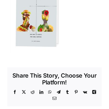
Shop
Tratamente naturale
Iubim fructele
Share This Story, Choose Your
Platform!
Facebook
X
Reddit
LinkedIn
WhatsApp
Telegram
Tumblr
Pinterest
Vk
Xing
Email