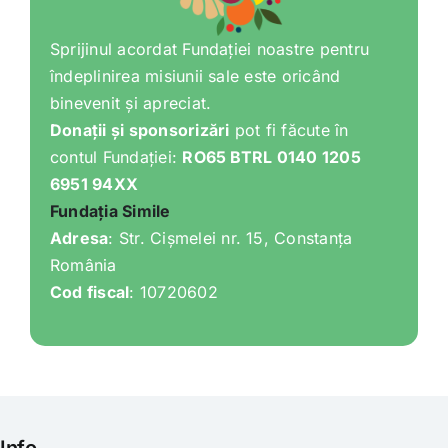
Sprijinul acordat Fundației noastre pentru
îndeplinirea misiunii sale este oricând
binevenit și apreciat.
Donații și sponsorizări
pot fi făcute în
contul Fundației:
RO65 BTRL 0140 1205
6951 94XX
Fundația Simile
Adresa
: Str. Cișmelei nr. 15, Constanța
România
Cod fiscal
: 10720602
Info