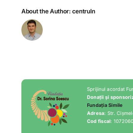
About the Author:
centruln
Sprijinul acordat Fu
Donații și sponsori
Fundația Simile
Adresa
: Str. Cișme
Cod fiscal
: 107206