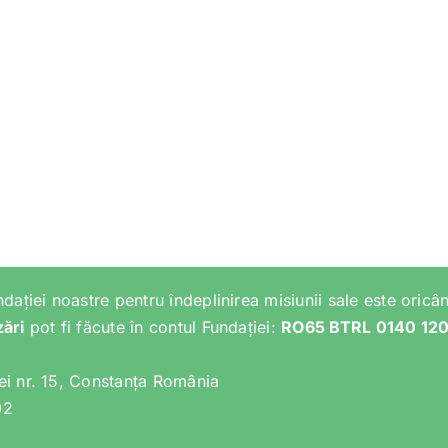
ndației noastre pentru îndeplinirea misiunii sale este oricân
zări
pot fi făcute în contul Fundației:
RO65 BTRL 0140 12
lei nr. 15, Constanța România
02