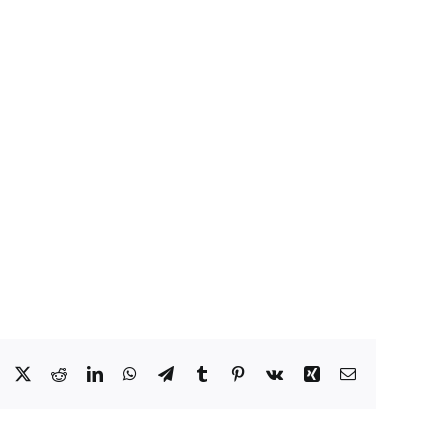
Facebook
X
Reddit
LinkedIn
WhatsApp
Telegram
Tumblr
Pinterest
Vk
Xing
Email