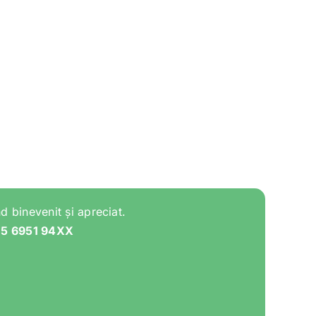
d binevenit și apreciat.
05 6951 94XX