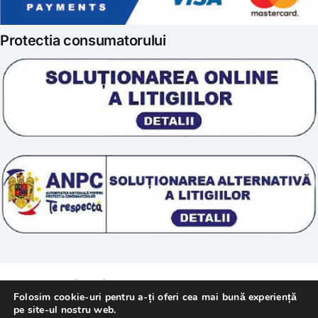
Iubim fructele
Protectia consumatorului
Prelucrarea datelor
Scoala „Sanatate 5D”
Termeni si conditii
Tratamente naturale
Politica cookie
© 2011 – [year] Fundatia Simile. Toate drepturile
Folosim cookie-uri pentru a-ți oferi cea mai bună experiență
rezervate.
pe site-ul nostru web.