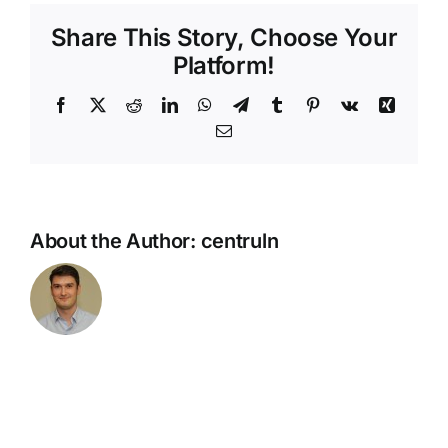
Shop
Share This Story, Choose Your
Platform!
Tratamente naturale
Facebook
X
Reddit
LinkedIn
WhatsApp
Telegram
Tumblr
Pinterest
Vk
Xing
Email
Iubim fructele
About the Author:
centruln