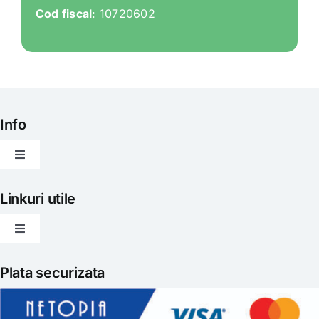
Cod fiscal
: 10720602
Info
Toggle
Navigation
Articole
Linkuri utile
Toggle
Evenimente
Navigation
Politica de livrare
Plata securizata
Gatit creativ
Politica de retur