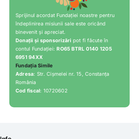
Sprijinul acordat Fundației noastre pentru
îndeplinirea misiunii sale este oricând
binevenit și apreciat.
Donații și sponsorizări
pot fi făcute în
contul Fundației:
RO65 BTRL 0140 1205
6951 94XX
Fundația Simile
Adresa
: Str. Cișmelei nr. 15, Constanța
România
Cod fiscal
: 10720602
Info