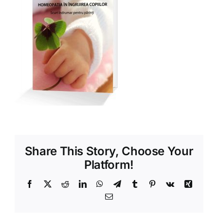
Shop
Tratamente naturale
Iubim fructele
Share This Story, Choose Your
Platform!
Facebook
X
Reddit
LinkedIn
WhatsApp
Telegram
Tumblr
Pinterest
Vk
Xing
Email