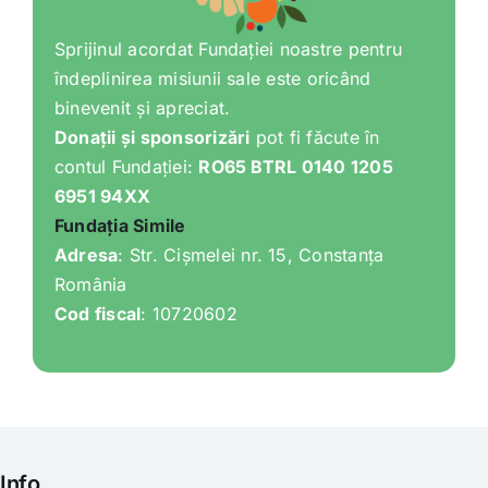
Shop
Sprijinul acordat Fundației noastre pentru
îndeplinirea misiunii sale este oricând
Tratamente naturale
binevenit și apreciat.
Donații și sponsorizări
pot fi făcute în
Iubim fructele
contul Fundației:
RO65 BTRL 0140 1205
6951 94XX
Fundația Simile
Adresa
: Str. Cișmelei nr. 15, Constanța
România
Cod fiscal
: 10720602
Info