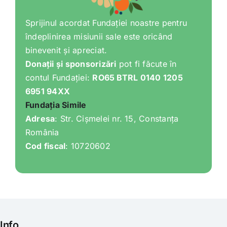
Shop
Sprijinul acordat Fundației noastre pentru
îndeplinirea misiunii sale este oricând
Tratamente naturale
binevenit și apreciat.
Donații și sponsorizări
pot fi făcute în
Iubim fructele
contul Fundației:
RO65 BTRL 0140 1205
6951 94XX
Fundația Simile
Adresa
: Str. Cișmelei nr. 15, Constanța
România
Cod fiscal
: 10720602
Info