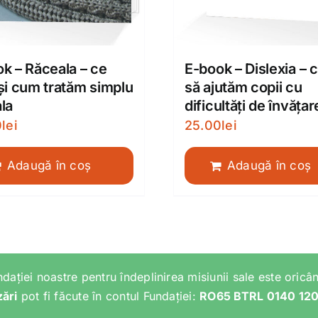
k – Răceala – ce
E-book – Dislexia –
și cum tratăm simplu
să ajutăm copii cu
la
dificultăţi de învăţar
0
lei
25.00
lei
Adaugă în coș
Adaugă în coș
ndației noastre pentru îndeplinirea misiunii sale este oricân
zări
pot fi făcute în contul Fundației:
RO65 BTRL 0140 12