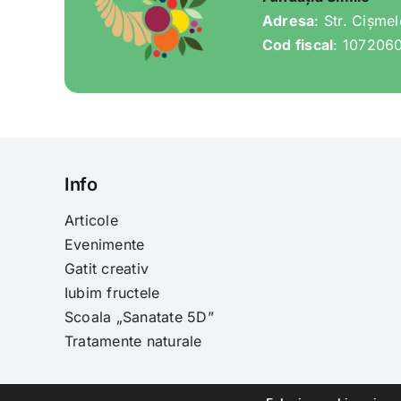
Adresa
: Str. Cișme
Cod fiscal
: 107206
Info
Articole
Evenimente
Gatit creativ
Iubim fructele
Scoala „Sanatate 5D”
Tratamente naturale