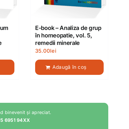
 cum
E-book – Analiza de grup
în homeopatie, vol. 5,
e
remedii minerale
35.00
lei
Adaugă în coș
d binevenit și apreciat.
05 6951 94XX