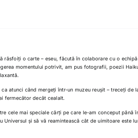
ă răsfoiți o carte – eseu, făcută în colaborare cu o echipă 
legerea momentului potrivit, am pus fotografii, poezii Haik
elaxantă.
i ca atunci când mergeți într-un muzeu reușit – treceți de l
ai fermecător decât cealalt.
tre cele mai speciale cărți pe care le-am conceput până în
 Universul și să vă reamintească cât de uimitoare este lu