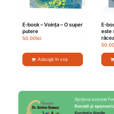
E-book – Voința – O super
E-boo
putere
este 
răcea
50.00
lei
50.0
Adaugă în coș
Sprijinul acordat Fu
Donații și sponsori
Fundația Simile