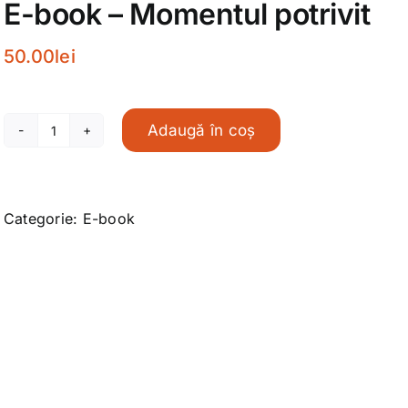
E-book – Momentul potrivit
50.00
lei
Adaugă în coș
Cantitate
E-
book
-
Categorie:
E-book
Momentul
potrivit