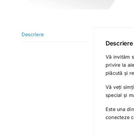
Descriere
Descriere
Vă invităm s
privire la a
plăcută și r
Vă veți simț
special și m
Este una din
conecteze cu