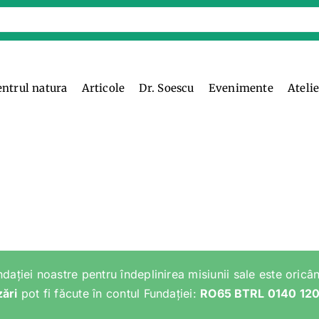
entrul natura
Articole
Dr. Soescu
Evenimente
Ateli
ndației noastre pentru îndeplinirea misiunii sale este oricân
zări
pot fi făcute în contul Fundației:
RO65 BTRL 0140 12