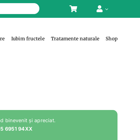
ere
Iubim fructele
Tratamente naturale
Shop
d binevenit și apreciat.
05 6951 94XX