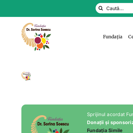
Skip
Search
to
for:
content
Fundația
C
Sprijinul acordat Fu
Donații și sponsori
Fundația Simile