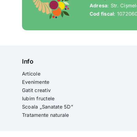
Adresa
: Str. Cișme
Cod fiscal
: 107206
Info
Articole
Evenimente
Gatit creativ
Iubim fructele
Scoala „Sanatate 5D”
Tratamente naturale