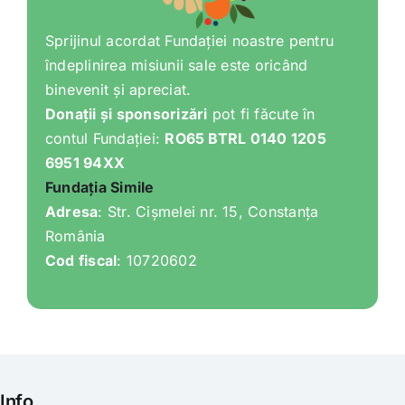
Shop
Sprijinul acordat Fundației noastre pentru
îndeplinirea misiunii sale este oricând
Tratamente naturale
binevenit și apreciat.
Donații și sponsorizări
pot fi făcute în
Iubim fructele
contul Fundației:
RO65 BTRL 0140 1205
6951 94XX
Fundația Simile
Adresa
: Str. Cișmelei nr. 15, Constanța
România
Cod fiscal
: 10720602
Info