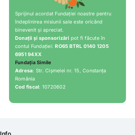
Shop
Sprijinul acordat Fundației noastre pentru
îndeplinirea misiunii sale este oricând
Tratamente naturale
binevenit și apreciat.
Donații și sponsorizări
pot fi făcute în
Iubim fructele
contul Fundației:
RO65 BTRL 0140 1205
6951 94XX
Fundația Simile
Adresa
: Str. Cișmelei nr. 15, Constanța
România
Cod fiscal
: 10720602
Info