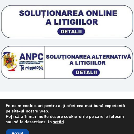
Scoala „Sanatate 5D”
Termeni si conditii
Tratamente naturale
Politica cookie
© 2011 – [year] Fundatia Simile. Toate drepturile
Folosim cookie-uri pentru a-ți oferi cea mai bună experiență
rezervate.
pe site-ul nostru web.
Poți să afli mai multe despre cookie-urile pe care le folosim
sau să le dezactivezi în
setări
.
Realizat cu
de
WebMediaTechnology
–
Accept
Webdesign Constanta