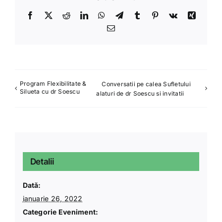
Facebook
X
Reddit
LinkedIn
WhatsApp
Telegram
Tumblr
Pinterest
Vk
Xing
Email
Program Flexibilitate &
Conversatii pe calea Sufletului
Silueta cu dr Soescu
alaturi de dr Soescu si invitatii
Detalii
Dată:
ianuarie 26, 2022
Categorie Eveniment: