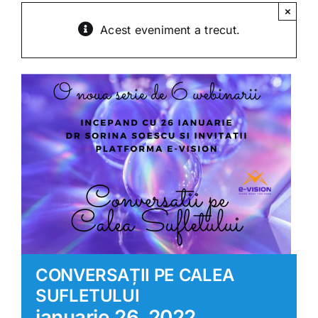
Shop
×
Acest eveniment a trecut.
Tratamente naturale
Iubim fructele
CONVERSAȚII PE CALEA
SUFLETULUI
ianuarie 26, 2022