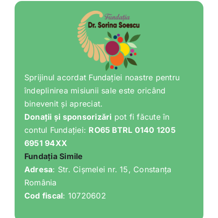
Sprijinul acordat Fundației noastre pentru
îndeplinirea misiunii sale este oricând
binevenit și apreciat.
Donații și sponsorizări
pot fi făcute în
contul Fundației:
RO65 BTRL 0140 1205
6951 94XX
Fundația Simile
Adresa
: Str. Cișmelei nr. 15, Constanța
România
Cod fiscal
: 10720602