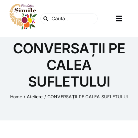
Skip
to
Search
content
Toggl
for:
Navig
Fundatia
CONVERSAȚII PE
Centrul natura
CALEA
SUFLETULUI
Articole
Home
Ateliere
CONVERSAȚII PE CALEA SUFLETULUI
Dr. Soescu
Evenimente