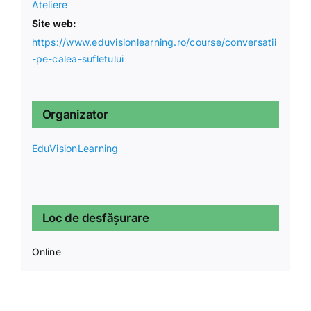
Ateliere
Site web:
https://www.eduvisionlearning.ro/course/conversatii
-pe-calea-sufletului
Organizator
EduVisionLearning
Loc de desfășurare
Online